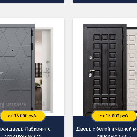
от 16 000 руб.
от 16 000 руб.
рая дверь Лабиринт с
Дверь с белой и чёрной 
зеркалом №324
панелью №323