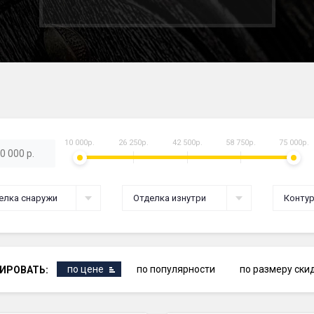
10 000р.
26 250р.
42 500р.
58 750р.
75 000р.
елка снаружи
Отделка изнутри
Контур
по цене
по популярности
по размеру ски
ИРОВАТЬ: