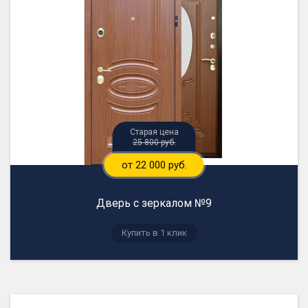
25 800 руб.
от 22 000 руб.
Дверь с зеркалом №9
Купить в 1 клик