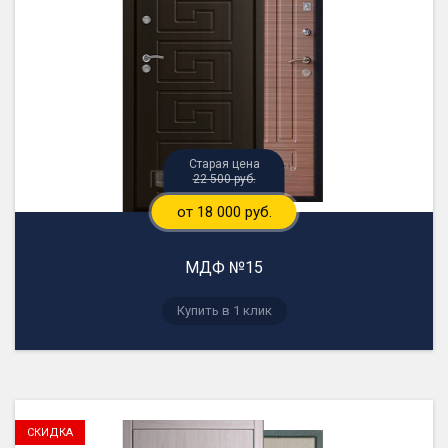
22 500 руб.
от 18 000 руб.
МДФ №15