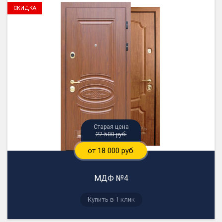
22 500 руб.
от 18 000 руб.
МДФ №4