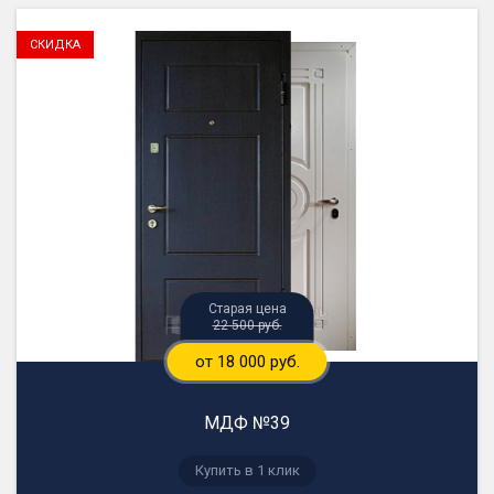
22 500 руб.
от 18 000 руб.
МДФ №39
Купить в 1 клик