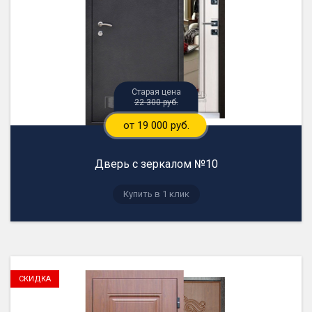
22 300 руб.
от 19 000 руб.
Дверь с зеркалом №10
Купить в 1 клик