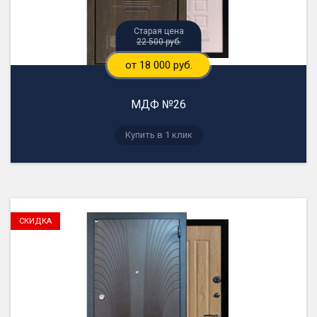
22 500 руб.
от 18 000 руб.
МДФ №26