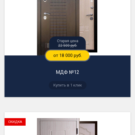
22 500 руб.
от 18 000 руб.
МДФ №12