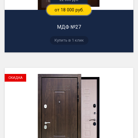
от 18 000 руб.
МДФ №27