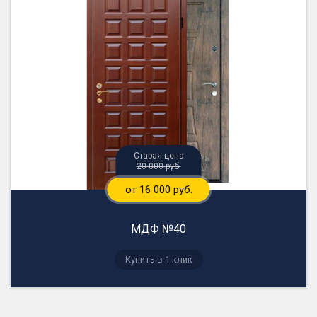
20 000 руб.
от 16 000 руб.
МДФ №40
Купить в 1 клик