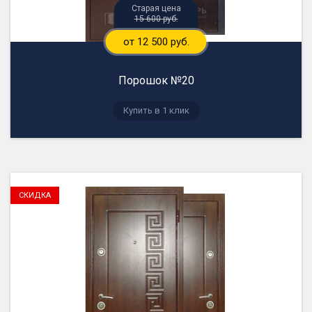
15 600 руб.
от 12 500 руб.
Порошок №20
Купить в 1 клик