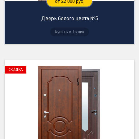
от 22 000 руб.
Дверь белого цвета №5