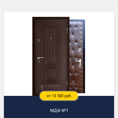
от 13 500 руб.
МДФ №1