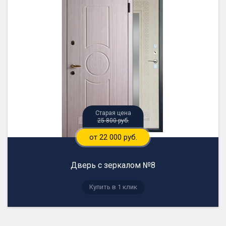
25 800 руб.
от 22 000 руб.
Дверь с зеркалом №8