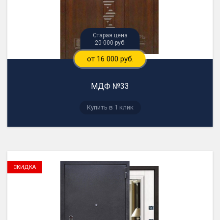
20 000 руб.
от 16 000 руб.
МДФ №33
Купить в 1 клик