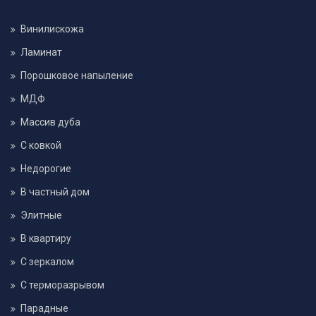
Винилискожа
Ламинат
Порошковое напыление
МДФ
Массив дуба
С ковкой
Недорогие
В частный дом
Элитные
В квартиру
С зеркалом
С терморазрывом
Парадные