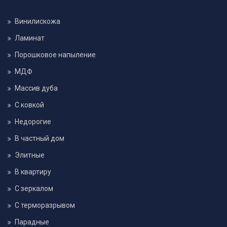
Винилискожа
Ламинат
Порошковое напыление
МДФ
Массив дуба
С ковкой
Недорогие
В частный дом
Элитные
В квартиру
С зеркалом
С терморазрывом
Парадные