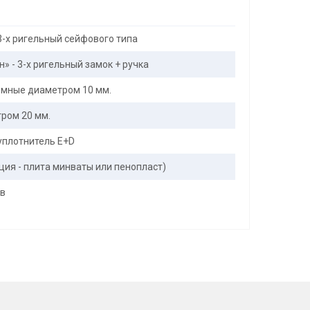
3-х ригельный сейфового типа
» - 3-х ригельный замок + ручка
мные диаметром 10 мм.
тром 20 мм.
уплотнитель E+D
пция - плита минваты или пенопласт)
ов