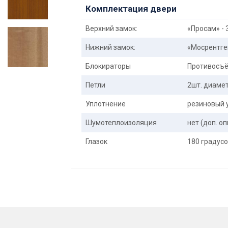
Комплектация двери
Верхний замок:
«Просам» - 
Нижний замок:
«Мосрентген
Блокираторы
Противосъё
Петли
2шт. диаме
Уплотнение
резиновый 
Шумотеплоизоляция
нет (доп. о
Глазок
180 градус