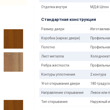
Отделка внутри
МДФ Шпон
Стандартная конструкция
Размер двери
Изготавлива
Коробка (каркас двери)
Профильная 
Полотно
Профильная 
Лист металла
Холоднокат
Ребра жёсткости
Профильные
Контуры уплотнения
2 контура
Угол открывания двери
180 градус
Направление открывания
Левое или п
Тип открывания
Наружный и